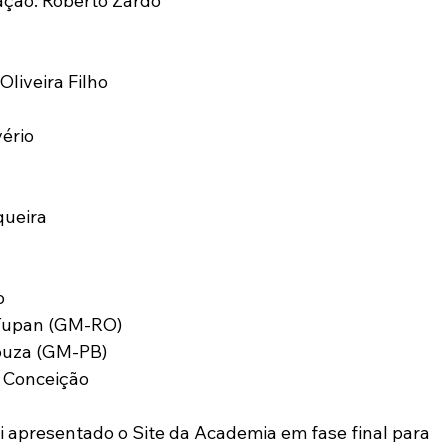
ação: Roberto Zardo
Oliveira Filho 
vério
queira 
o
Tupan (GM-RO) 
Souza (GM-PB)
a Conceição
i apresentado o Site da Academia em fase final para 