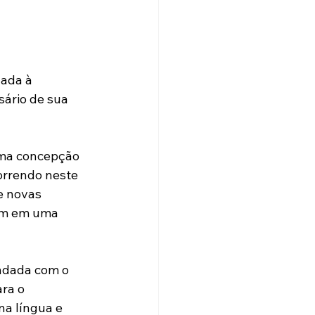
ada à 
ário de sua 
uma concepção 
rrendo neste 
e novas 
am em uma 
undada com o 
ra o 
a língua e 