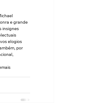
ichael 
honra e grande 
 insignes 
lectuais 
os elogios  
também, por 
ional, 
 
emais 