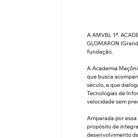
A AMVBL 1ª. ACADE
GLOMARON (Grande L
fundação.
A Academia Maçônica
que busca acompanh
século, e que dial
Tecnologias de Inf
velocidade sem prec
Amparada por essa Ég
propósito de integr
desenvolvimento da 