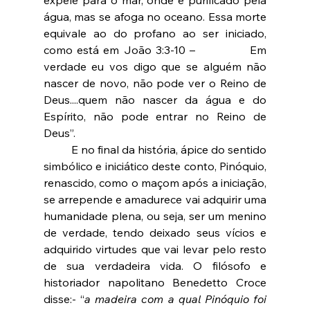
expele para o mar, onde é purificado pela 
água, mas se afoga no oceano. Essa morte 
equivale ao do profano ao ser iniciado, 
como está em João 3:3-10 – 		Em 
verdade eu vos digo que se alguém não 
nascer de novo, não pode ver o Reino de 
Deus....quem não nascer da água e do 
Espírito, não pode entrar no Reino de 
Deus”.
	E no final da história, ápice do sentido 
simbólico e iniciático deste conto, Pinóquio, 
renascido, como o maçom após a iniciação, 
se arrepende e amadurece vai adquirir uma 
humanidade plena, ou seja, ser um menino 
de verdade, tendo deixado seus vícios e 
adquirido virtudes que vai levar pelo resto 
de sua verdadeira vida. O filósofo e 
historiador napolitano Benedetto Croce 
disse:- “
a madeira com a qual Pinóquio foi 