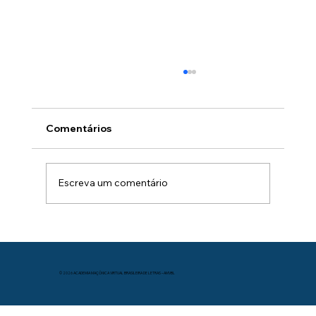
Comentários
Escreva um comentário
Resiliência - Fazendo do limão uma
limonada.
© 2026 ACADEMIA MAÇÔNICA VIRTUAL BRASILEIRA DE LETRAS – AMVBL