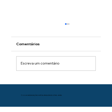
Comentários
Escreva um comentário
Resiliência - Fazendo do limão uma
limonada.
© 2026 ACADEMIA MAÇÔNICA VIRTUAL BRASILEIRA DE LETRAS – AMVBL