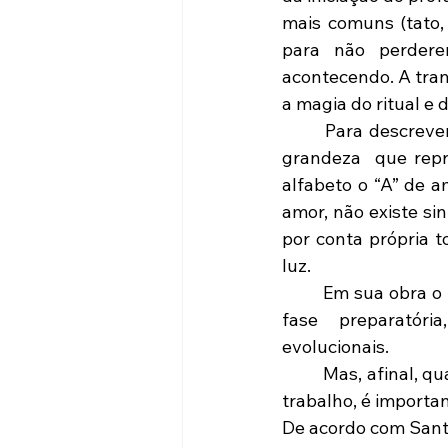
mais comuns (tato, 
para não perder
acontecendo. A trans
a magia do ritual e 
	Para descrever sobre o significado da palavra “aprendiz”,  que é tão sublime pela 
grandeza  que repre
alfabeto o “A” de 
amor, não existe sin
por conta própria t
luz.
	Em sua obra o “ABC do Aprendiz”, Puch (1999, p.104) esclarece que Aprendiz é uma 
fase  preparatória
evolucionais.
	Mas, afinal, quais são os instrumentos de trabalho de um aprendiz? Quando se fala 
trabalho, é importan
De acordo com Santos