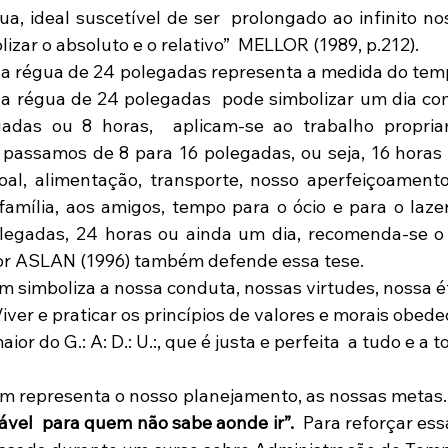
a, ideal suscetível de ser  prolongado ao infinito nos
izar o absoluto e o relativo”  MELLOR (1989, p.212).
 a régua de 24 polegadas  pode simbolizar um dia com 
gadas ou 8 horas,  aplicam-se ao trabalho propriam
assamos de 8 para 16 polegadas, ou seja, 16 horas 
al, alimentação, transporte, nosso aperfeiçoamento 
família, aos amigos, tempo para o ócio e para o lazer.
olegadas, 24 horas ou ainda um dia, recomenda-se o
tor ASLAN (1996) também defende essa tese.
iver e praticar os princípios de valores e morais obede
aior do G.: A: D.: U.:, que é justa e perfeita  a tudo e a 
m representa o nosso planejamento, as nossas metas.
ável  para quem não sabe aonde ir”.
  Para reforçar ess