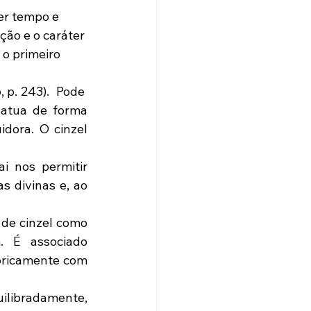
ção e o caráter 
o primeiro 
p. 243).  Pode  
 atua de forma 
dora. O cinzel 
i nos permitir 
 divinas e, ao 
 É associado 
oricamente com 
ilibradamente, 