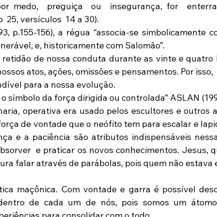
r medo,  preguiça  ou  insegurança, for  enterrar
25, versículos  14 a 30).
nerável, e, historicamente com Salomão”.
 retidão de nossa conduta durante as vinte e quatro ho
ossos atos, ações, omissões e pensamentos. Por isso,  a
ndível para a nossa evolução.
é o símbolo da força dirigida ou controlada” ASLAN (1996
ia, operativa era usado pelos escultores e outros arti
orça de vontade que o neófito tem para escalar e lapid
nça e a paciência são atributos indispensáveis ness
bsorver  e praticar os novos conhecimentos. Jesus, que
cura falar através de parábolas, pois quem não estava 
dentro de cada um de nós, pois somos um átomo 
riências para consolidar com o todo.