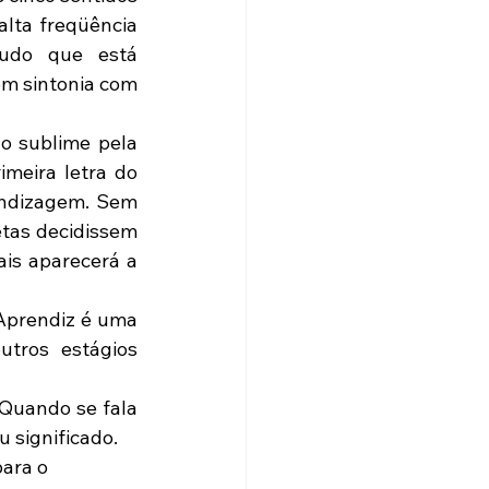
lta freqüência 
do que está 
em sintonia com 
meira letra do 
endizagem. Sem 
etas decidissem 
is aparecerá a 
tros estágios 
u significado.
ara o 