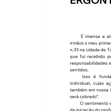
	É imensa a alegria que sinto, neste instante, em poder compartilhar com meus 
irmãos o meu primei
n.33 na cidade de T
que fui recebido po
responsabilidades 
sentidos.
	Isso é fundamental para o desenvolvimento, crescimento, aperfeiçoamento  
individual, cujas 
também em nossa ins
será cobrado”.
	O sentimento vivenciado, seguido das emoções do despertar do EU interior, quando 
da iniciação do prof