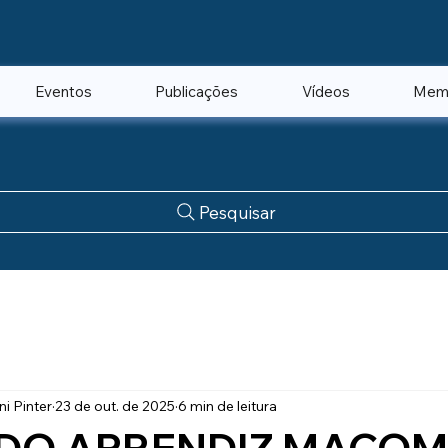
Eventos
Publicações
Vídeos
Mem
Pesquisar
ni Pinter
23 de out. de 2025
6 min de leitura
DO APRENDIZ MAÇOM