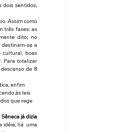
 dois sentidos, 
três fases: as 
ente dito; no 
 destinam-se a 
cultural, boas 
 Para totalizar 
 descanso de 8 
cendo às leis 
todos que rege 
 
Sêneca já dizia 
a idéia, há  uma 