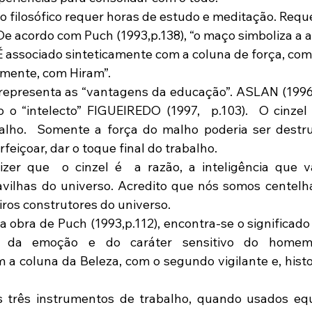
De acordo com Puch (1993,p.138), “o maço simboliza a a
É associado sinteticamente com a coluna de força, com 
camente, com Hiram”.
 representa as “vantagens da educação”. ASLAN (1996, 
 o “intelecto” FIGUEIREDO (1997,  p.103).  O cinzel
lho.  Somente a força do malho poderia ser destrui
rfeiçoar, dar o toque final do trabalho.
er que  o cinzel é  a razão, a inteligência que va
ilhas do universo. Acredito que nós somos centelhas
ros construtores do universo.
 da emoção e do caráter sensitivo do homem.
 a coluna da Beleza, com o segundo vigilante e, hist
os três instrumentos de trabalho, quando usados equ