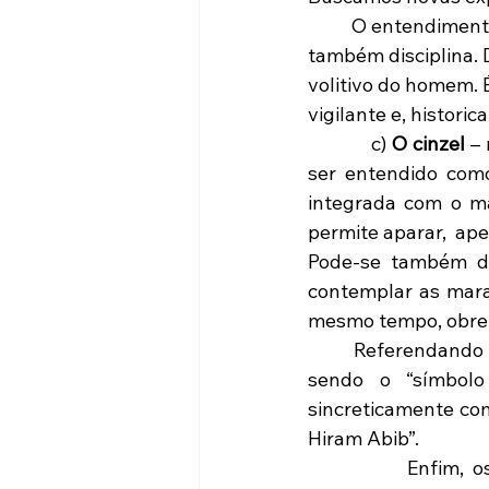
	O entendimento filosófico requer horas de estudo e meditação. Requer tempo e 
também disciplina. 
volitivo do homem. 
vigilante e, histori
            c) 
O cinzel
 –
ser entendido como
integrada com o ma
permite aparar,  ape
Pode-se também diz
contemplar as marav
mesmo tempo, obrei
 	Referendando a obra de Puch (1993,p.112), encontra-se o significado de cinzel como 
sendo o “símbolo
sincreticamente com
Hiram Abib”.
            Enfim, 