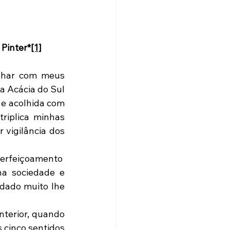
.: Claudio Alvin Zanini Pinter*
[1]
 Acácia do Sul 
e acolhida com 
riplica minhas 
vigilância dos 
a sociedade e 
dado muito lhe 
 cinco sentidos 