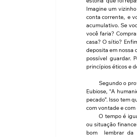
estória  que foi re
Imagine um vizinho
conta corrente,  e 
acumulativo. Se voc
você faria? Comprar
casa? O sítio? Enfim
deposita em nossa c
possível guardar. 
princípios éticos e
	Segundo o professor José Henrique de Souza, Fundador da Sociedade Brasileira de 
Eubiose, “A humanid
pecado”. Isso tem q
com vontade e com 
	O tempo é igual para todas as pessoas, independente de raça, sexo, credo, religião 
ou situação finance
bom  lembrar da p