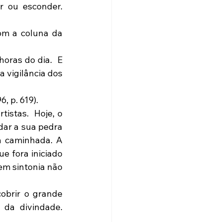
 ou esconder. 
ras do dia.  E 
 vigilância dos 
, p. 619).
stas.  Hoje, o 
ar a sua pedra 
a caminhada. A 
 fora iniciado 
em sintonia não 
da divindade. 