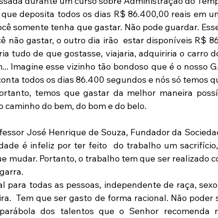
passada durante um curso sobre Administração do Tem
 que deposita todos os dias R$ 86.400,00 reais em u
você somente tenha que gastar. Não pode guardar. Esse 
ê não gastar, o outro dia irão  estar disponíveis R$ 8
ia tudo de que gostasse, viajaria, adquiriria o carro 
... Imagine esse vizinho tão bondoso que é o nosso G.: A
onta todos os dias 86.400 segundos e nós só temos que
Portanto, temos que gastar da melhor maneira possí
 do caminho do bem, do bom e do belo.
ade é infeliz por ter feito  do trabalho um sacrifício
ue mudar. Portanto, o trabalho tem que ser realizado c
garra.
ira.  Tem que ser gasto de forma racional. Não poder s
arábola dos talentos que o Senhor recomenda mul