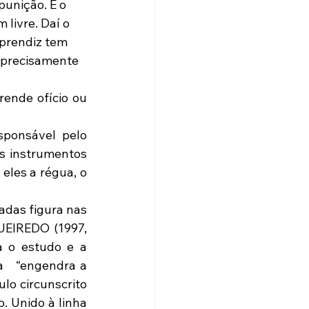
punição. E o 
livre. Daí o 
aprendiz tem 
 precisamente 
ponsável pelo 
s instrumentos 
les a régua, o 
adas figura nas 
UEIREDO (1997, 
 o estudo e a 
   “engendra a 
o circunscrito 
 Unido à linha 