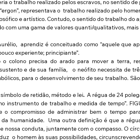
eria o trabalho realizado pelos escravos, no sentido de 
ergon”, representava o  trabalho realizado pelo homem 
ilosófico e artístico. Contudo, o sentido do trabalho do 
do com uma gama de valores quanti/qualitativos, mais
pouco experiente; principiante”.
o colono precisa do arado para mover a terra, res
ustento e de sua família,   o neófito necessita de trê
bólicos, para o desenvolvimento de seu trabalho. São e
 símbolo de retidão, método e lei
. 
 A régua de 24 poleg
omo instrumento de trabalho e medida de tempo”. FIG
-se o compromisso de administrar bem o tempo para
 da humanidade.  Uma outra definição é que a régua
 de nossa conduta, juntamente com o compasso. O círcul
duz  o homem às suas possibilidades, circunscrevendo.