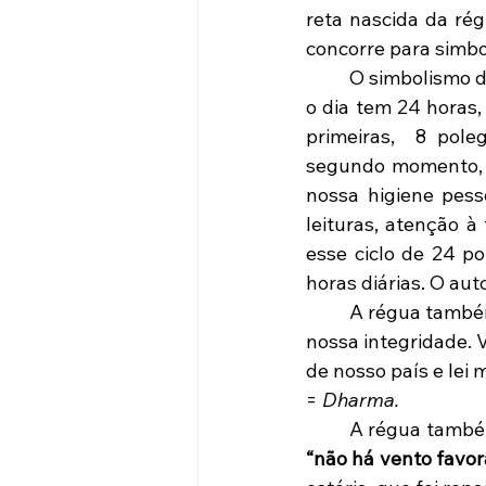
reta nascida da régu
concorre para simbol
	O simbolismo da régua de 24 polegadas representa a medida do tempo. Assim como 
o dia tem 24 horas,
primeiras,  8 pole
segundo momento, p
nossa higiene pesso
leituras, atenção à 
esse ciclo de 24 p
horas diárias. O au
	A régua também simboliza a nossa conduta, nossas virtudes, nossa ética, enfim 
nossa integridade. V
de nosso país e lei m
= 
Dharma.
	A régua també
“não há vento favor