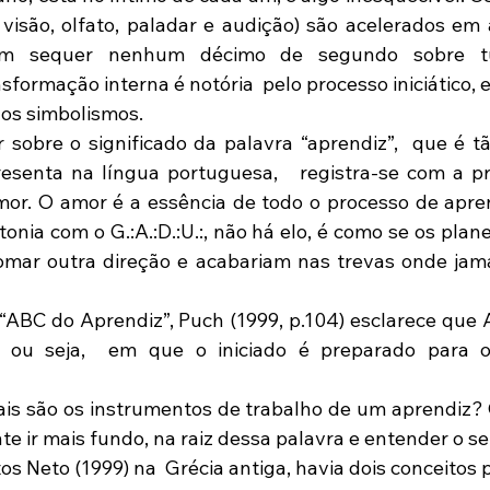
visão, olfato, paladar e audição) são acelerados em a
em sequer nenhum décimo de segundo sobre tu
formação interna é notória  pelo processo iniciático, 
dos simbolismos. 
senta na língua portuguesa,   registra-se com a pri
amor. O amor é a essência de todo o processo de apr
tonia com o G.:A.:D.:U.:, não há elo, é como se os plan
omar outra direção e acabariam nas trevas onde jama
, ou seja,  em que o iniciado é preparado para ou
te ir mais fundo, na raiz dessa palavra e entender o se
 Neto (1999) na  Grécia antiga, havia dois conceitos p