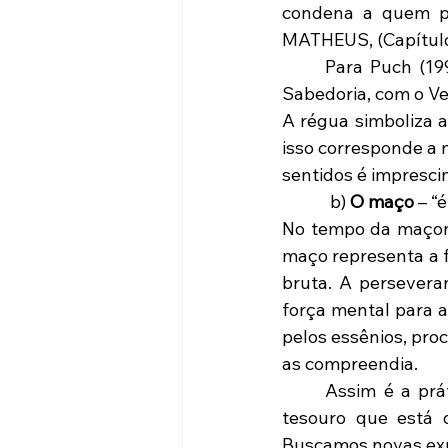
condena a quem po
MATHEUS, (Capítulo  
	Para Puch (1993, p.155-156), a régua “associa-se simbolicamente com a coluna da 
Sabedoria, com o Ve
A régua simboliza a
isso corresponde a n
sentidos é impresci
            b) 
O maço
 – “
No tempo da maçonar
maço representa a f
bruta. A persevera
força mental para a
pelos essênios, pro
as compreendia. 
	Assim é a prática maçônica. Com vontade e garra é possível descobrir o grande 
tesouro que está 
Buscamos novas expe