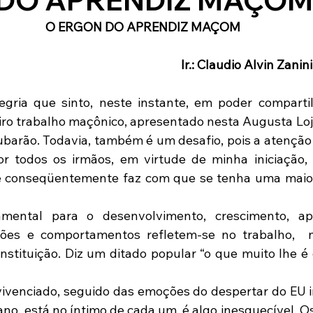
O ERGON DO APRENDIZ MAÇOM
                                                                                               Ir
ro trabalho maçônico, apresentado nesta Augusta Loja
ubarão. Todavia, também é um desafio, pois a atenção 
r todos os irmãos, em virtude de minha iniciação, t
e conseqüentemente faz com que se tenha uma maior 
ações e comportamentos refletem-se no trabalho,  n
tituição. Diz um ditado popular “o que muito lhe é 
ano, está no íntimo de cada um, é algo inesquecível. Os