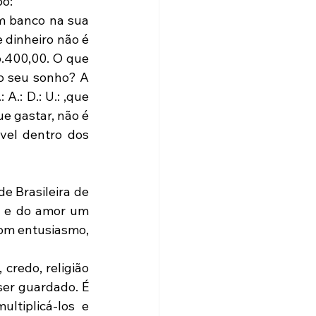
po:
m banco na sua 
dinheiro não é 
6.400,00. O que 
do seu sonho? A 
.: D.: U.: ,que 
 gastar, não é 
vel dentro dos 
, e do amor um 
om entusiasmo, 
er guardado. É 
tiplicá-los e 