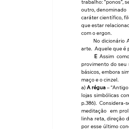
trabalho: “ponos”, s
outro, denominado  “
caráter científico, f
que estar relaciona
com o ergon.
	No dicionário Aurélio,  aprendiz é conceituado como “aquele que aprende ofício ou 
arte.  Aquele que é 
	E 
Assim como 
provimento do seu s
básicos, embora sim
maço e o cinzel.
a) 
A régua
 – “Antigo
lojas simbólicas c
p.386). Considera
meditação  em prol
linha reta, direção
por esse último con