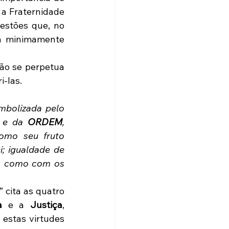
a Fraternidade 
estões que, no 
 minimamente 
ão se perpetua 
i-las.
das pessoas, ou a vontade popular, em ação e manifesta, simbolizada pelo 
 
e da 
ORDEM
, 
, tem como seu fruto 
i; igualdade de 
im como com os 
 cita as quatro 
a
 e a 
Justiça
, 
estas virtudes 