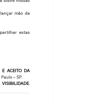
 sobre nossas 
lançar mão da 
rtilhar estas 
E ACEITO DA 
 Paulo – SP.
ISIBILIDADE
. 