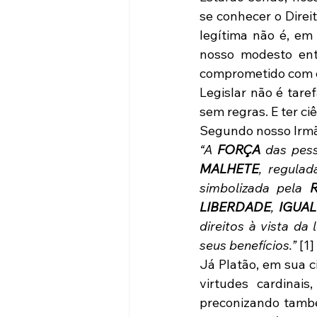
se conhecer o Direi
legítima não é, em 
nosso modesto en
comprometido com o 
Legislar não é tare
sem regras. E ter ci
Segundo nosso Irmão
“A 
FORÇA 
MALHETE
, regulad
simbolizada pela 
LIBERDADE
, 
IGUA
direitos à vista d
seus benefícios.”
 [1]
Já Platão, em sua c
virtudes cardinais
preconizando também