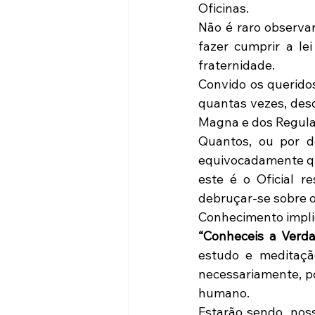
Oficinas. 
Não é raro observa
fazer cumprir a le
fraternidade.
Convido os querido
quantas vezes, desd
Magna e dos Regula
Quantos, ou por d
equivocadamente qu
este é o Oficial r
debruçar-se sobre os
Conhecimento impli
“Conheceis a Verda
estudo e meditaçã
necessariamente, po
humano.
Estarão sendo, nos