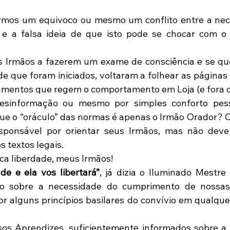
rmos um equivoco ou mesmo um conflito entre a nece
i e a falsa ideia de que isto pode se chocar com o
s Irmãos a fazerem um exame de consciência e se qu
e que foram iniciados, voltaram a folhear as páginas 
mentos que regem o comportamento em Loja (e fora d
esinformação ou mesmo por simples conforto pess
e o “oráculo” das normas é apenas o Irmão Orador? 
esponsável por orientar seus Irmãos, mas não deve 
 textos legais.
ca liberdade, meus Irmãos!
de e ela vos libertará”
, já dizia o Iluminado Mestre 
o sobre a necessidade do cumprimento de nossas 
r alguns princípios basilares do convívio em qualqu
sos Aprendizes, suficientemente informados sobre a 