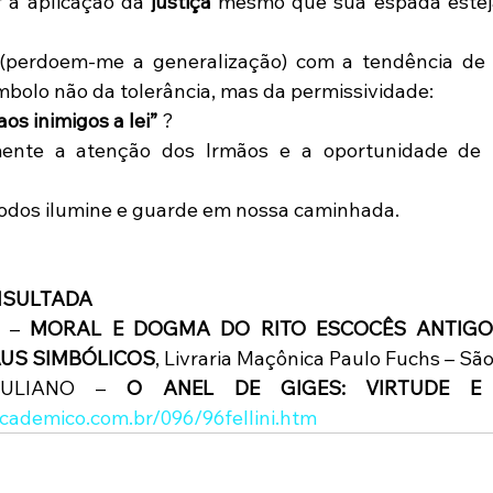
ar a aplicação da 
justiça
 mesmo que sua espada esteja
(perdoem-me a generalização) com a tendência de 
mbolo não da tolerância, mas da permissividade:
os inimigos a lei”
 ?
nte a atenção dos Irmãos e a oportunidade de pa
a todos ilumine e guarde em nossa caminhada.
NSULTADA
 – 
MORAL E DOGMA DO RITO ESCOCÊS ANTIGO 
US SIMBÓLICOS
, Livraria Maçônica Paulo Fuchs – São
 JULIANO – 
O ANEL DE GIGES: VIRTUDE E V
cademico.com.br/096/96fellini.htm