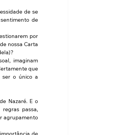
ssidade de se 
 sentimento de 
estionarem por 
de nossa Carta 
ela)?
oal, imaginam 
Certamente que 
ser o único a 
de Nazaré. E o 
regras passa, 
er agrupamento 
importância de 