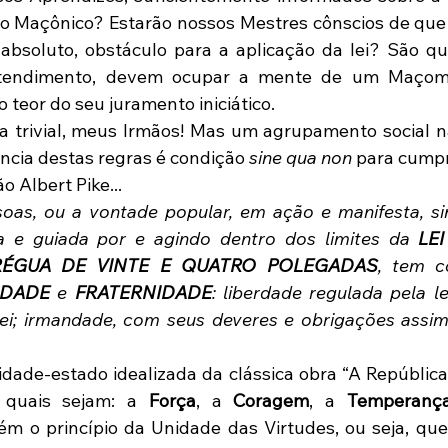
to Maçônico? Estarão nossos Mestres cônscios de que 
absoluto, obstáculo para a aplicação da lei? São qu
tendimento, devem ocupar a mente de um Maçom
teor do seu juramento iniciático.
fa trivial, meus Irmãos! Mas um agrupamento social n
ência destas regras é condição 
sine qua non
 para cumpr
 Albert Pike...
a e guiada por e agindo dentro dos limites da 
LEI
RÉGUA DE VINTE E QUATRO POLEGADAS
LDADE 
e 
FRATERNIDADE
: liberdade regulada pela le
a lei; irmandade, com seus deveres e obrigações ass
idade-estado idealizada da clássica obra “A República”
, quais sejam: a 
Força
, a 
Coragem
, a 
Temperanç
 o princípio da Unidade das Virtudes, ou seja, que 