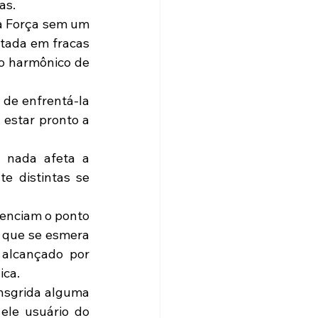
as. 
a Força sem um 
tada em fracas 
 harmônico de 
 de enfrentá-la 
, estar pronto a 
 nada afeta a 
e distintas se 
enciam o ponto 
 que se esmera 
 alcançado por 
ica.
nsgrida alguma 
le usuário do 