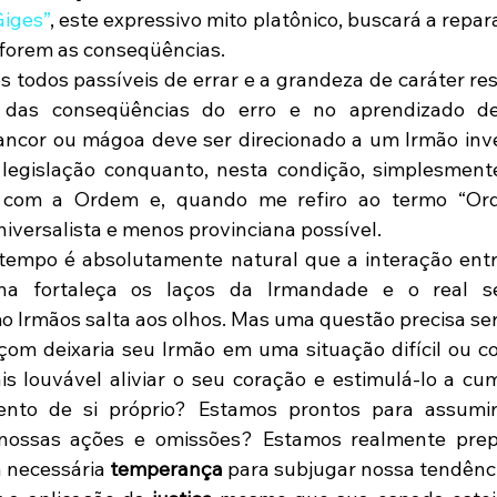
Giges”
, este expressivo mito platônico, buscará a repar
 forem as conseqüências.
todos passíveis de errar e a grandeza de caráter res
das conseqüências do erro e no aprendizado del
cor ou mágoa deve ser direcionado a um Irmão inves
 legislação conquanto, nesta condição, simplesmente
 com a Ordem e, quando me refiro ao termo “Ord
iversalista e menos provinciana possível.
tempo é absolutamente natural que a interação entr
a fortaleça os laços da Irmandade e o real se
 Irmãos salta aos olhos. Mas uma questão precisa se
om deixaria seu Irmão em uma situação difícil ou c
s louvável aliviar o seu coração e estimulá-lo a cum
to de si próprio? Estamos prontos para assumir
nossas ações e omissões? Estamos realmente prep
a necessária 
temperança
 para subjugar nossa tendênci