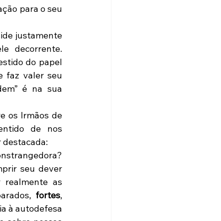
ação para o seu 
ide justamente 
e decorrente. 
tido do papel 
 faz valer seu 
em” é na sua 
e os Irmãos de 
ntido de nos 
r destacada:
onstrangedora? 
prir seu dever 
 realmente as 
arados, 
fortes
, 
a à autodefesa 