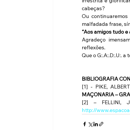
irrestrita e glorific
cabeças? 
Ou continuaremos 
malfadada frase, sí
“Aos amigos tudo e a
Agradeço imensame
reflexões.
Que o G:.A:.D:.U:. 
BIBLIOGRAFIA CO
[1] - PIKE, ALBERT
MAÇONARIA – GRA
[2] – FELLINI,
http://www.espacoa