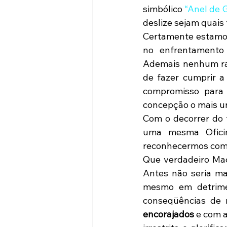
simbólico 
“Anel de 
deslize sejam quais
Certamente estamos 
no enfrentamento 
Ademais nenhum ran
de fazer cumprir a
compromisso para
concepção o mais un
Com o decorrer do 
uma mesma Oficin
reconhecermos como
Que verdadeiro Maç
Antes não seria mai
mesmo em detrimen
conseqüências de 
encorajados
 e com 