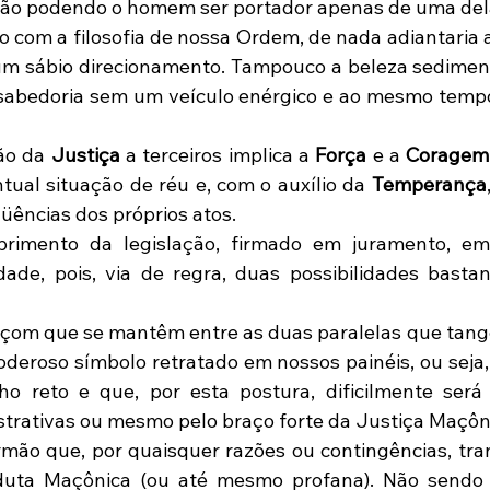
 não podendo o homem ser portador apenas de uma del
 com a filosofia de nossa Ordem, de nada adiantaria 
 um sábio direcionamento. Tampouco a beleza sedimen
abedoria sem um veículo enérgico e ao mesmo tempo
ão da 
Justiça
 a terceiros implica a 
Força
 e a 
Coragem
al situação de réu e, com o auxílio da 
Temperança
üências dos próprios atos.
rimento da legislação, firmado em juramento, em
dade, pois, via de regra, duas possibilidades bastant
çom que se mantêm entre as duas paralelas que tang
poderoso símbolo retratado em nossos painéis, ou seja,
ho reto e que, por esta postura, dificilmente será
trativas ou mesmo pelo braço forte da Justiça Maçôn
rmão que, por quaisquer razões ou contingências, tra
duta Maçônica (ou até mesmo profana). Não sendo e